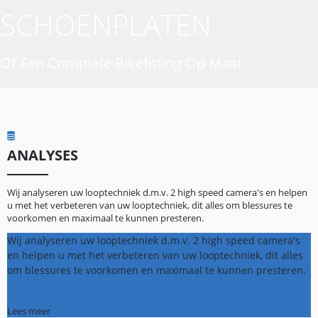
SCHOENPLATEN
Of Een Complete Bikefitting Op Maat
ANALYSES
Wij analyseren uw looptechniek d.m.v. 2 high speed camera's en helpen
u met het verbeteren van uw looptechniek, dit alles om blessures te
voorkomen en maximaal te kunnen presteren.
Wij analyseren uw looptechniek d.m.v. 2 high speed camera's
en helpen u met het verbeteren van uw looptechniek, dit alles
om blessures te voorkomen en maximaal te kunnen presteren.
Lees meer