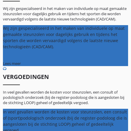
Wij zijn gespecialiseerd in het maken van individuele op maat gemaakte
steunzolen voor dagelijks gebruik en tijdens het sporten die worden
vervaardigd volgens de laatste nieuwe technologieën (CAD/CAM).
Wij zijn gespecialiseerd in het maken van individuele op maat
gemaakte steunzolen voor dagelijks gebruik en tijdens het
sporten die worden vervaardigd volgens de laatste nieuwe
technologieën (CAD/CAM).
Lees meer
VERGOEDINGEN
In veel gevallen worden de kosten voor steunzolen, een consult of
podologisch onderzoek (bij de register-podoloog die is aangesloten bij
de stichting LOOP) geheel of gedeeltelijk vergoed.
In veel gevallen worden de kosten voor steunzolen, een consult
of (sport)podologisch onderzoek (bij de register-podoloog die is
aangesloten bij de stichting LOOP) geheel of gedeeltelijk
vergoed.