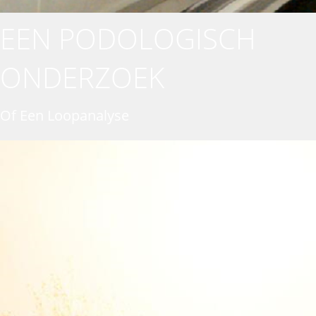
EEN PODOLOGISCH
ONDERZOEK
Of Een Loopanalyse