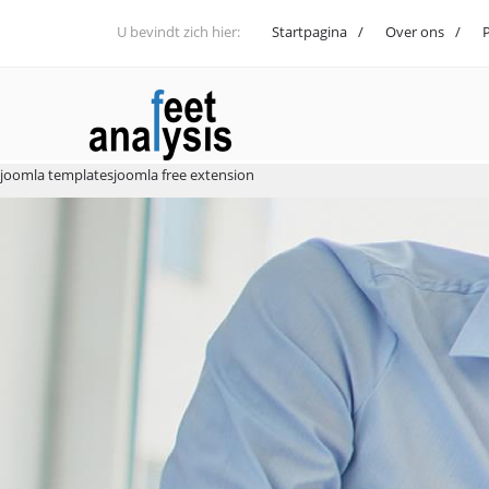
U bevindt zich hier:
Startpagina
Over ons
P
joomla templates
joomla free extension