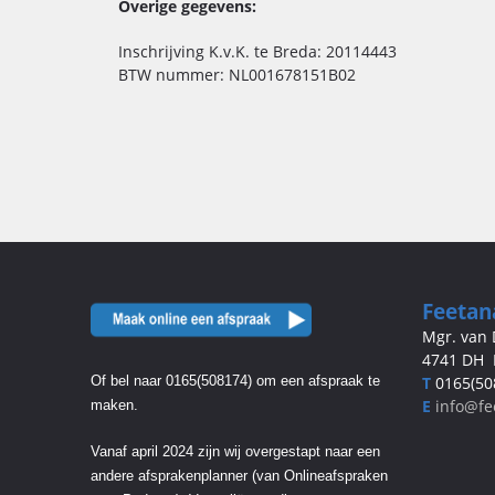
Overige gegevens:
Inschrijving K.v.K. te Breda: 20114443
BTW nummer: NL001678151B02
Feetan
Mgr. van
4741 DH 
T
0165(50
Of bel naar 0165(508174) om een afspraak te
E
info@fe
maken.
Vanaf april 2024 zijn wij overgestapt naar een
andere afsprakenplanner (van Onlineafspraken