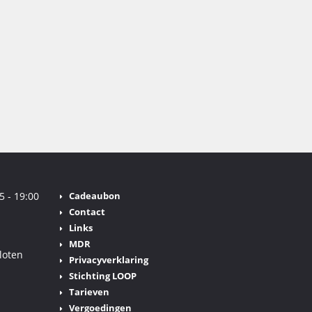
5 - 19:00
Cadeaubon
Contact
Links
MDR
loten
Privacyverklaring
Stichting LOOP
Tarieven
Vergoedingen